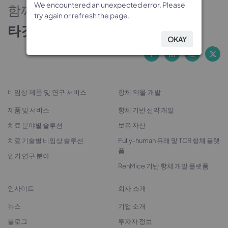
We encountered an unexpected error. Please
We encountered an unexpected error. Please
We encountered an unexpected error. Please
We encountered an unexpected error. Please
함께하는 신뢰의 파트너
try again or refresh the page.
try again or refresh the page.
try again or refresh the page.
try again or refresh the page.
타깃 발굴에서 치료제 개발까지
OKAY
OKAY
OKAY
OKAY
비임상 제품 및 연구 서비스
항체 약물 개발
제품 및 서비스
항체 기반 신약 개발
치료 분야별 솔루션
보유 자산
치료 기술별 비임상 솔루션
Fully-human 유래 및 TCR 항체 플랫
폼
인기 연구 분야
RenMice 기반 항체 개발 플랫폼
인사이트
회사 소개
뉴스
기업 소개
블로그
투자자 정보