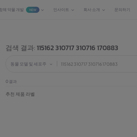
항체 약물 개발
인사이트
회사 소개
문의하기
NEW
검색 결과:
115162 310717 310716 170883
동물 모델 및 세포주
0
결과
추천 제품 라벨