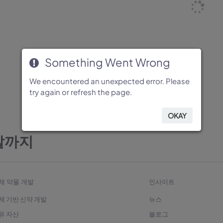
Something Went Wrong
Something Went Wrong
Something Went Wrong
Something Went Wrong
Something Went Wrong
We encountered an unexpected error. Please
We encountered an unexpected error. Please
We encountered an unexpected error. Please
We encountered an unexpected error. Please
We encountered an unexpected error. Please
try again or refresh the page.
try again or refresh the page.
try again or refresh the page.
try again or refresh the page.
try again or refresh the page.
OKAY
OKAY
OKAY
OKAY
OKAY
발까지
체 약물 개발
인사이트
체 기반 신약 개발
뉴스
유 자산
블로그