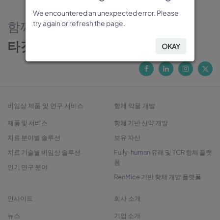
We encountered an unexpected error. Please
We encountered an unexpected error. Please
We encountered an unexpected error. Please
We encountered an unexpected error. Please
We encountered an unexpected error. Please
함께하는 신뢰의 파트너
try again or refresh the page.
try again or refresh the page.
try again or refresh the page.
try again or refresh the page.
try again or refresh the page.
타깃 발굴에서 치료제 개발까지
OKAY
OKAY
OKAY
OKAY
OKAY
비임상 제품 및 연구 서비스
항체 약물 개발
제품 및 서비스
항체 기반 신약 개발
치료 분야별 솔루션
보유 자산
치료 기술별 비임상 솔루션
Fully-human 유래 및 TCR 항체 플랫
폼
인기 연구 분야
RenMice 기반 항체 개발 플랫폼
인사이트
회사 소개
뉴스
기업 소개