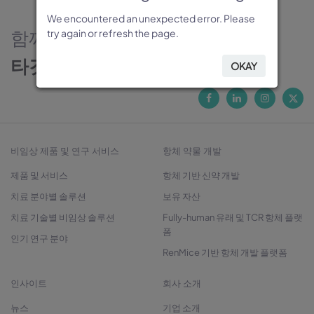
We encountered an unexpected error. Please
We encountered an unexpected error. Please
We encountered an unexpected error. Please
We encountered an unexpected error. Please
We encountered an unexpected error. Please
함께하는 신뢰의 파트너
try again or refresh the page.
try again or refresh the page.
try again or refresh the page.
try again or refresh the page.
try again or refresh the page.
타깃 발굴에서 치료제 개발까지
OKAY
OKAY
OKAY
OKAY
OKAY
비임상 제품 및 연구 서비스
항체 약물 개발
제품 및 서비스
항체 기반 신약 개발
치료 분야별 솔루션
보유 자산
치료 기술별 비임상 솔루션
Fully-human 유래 및 TCR 항체 플랫
폼
인기 연구 분야
RenMice 기반 항체 개발 플랫폼
인사이트
회사 소개
뉴스
기업 소개