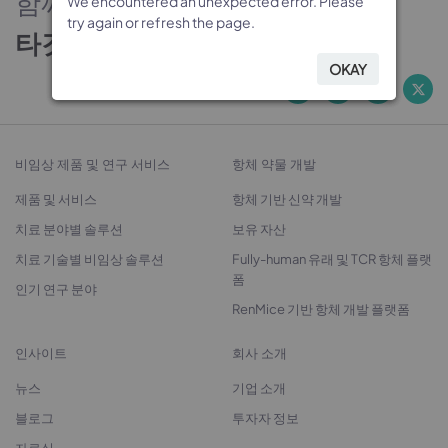
함께하는 신뢰의 파트너
We encountered an unexpected error. Please
We encountered an unexpected error. Please
We encountered an unexpected error. Please
We encountered an unexpected error. Please
try again or refresh the page.
try again or refresh the page.
try again or refresh the page.
try again or refresh the page.
타깃 발굴에서 치료제 개발까지
OKAY
OKAY
OKAY
OKAY
비임상 제품 및 연구 서비스
항체 약물 개발
제품 및 서비스
항체 기반 신약 개발
치료 분야별 솔루션
보유 자산
치료 기술별 비임상 솔루션
Fully-human 유래 및 TCR 항체 플랫
폼
인기 연구 분야
RenMice 기반 항체 개발 플랫폼
인사이트
회사 소개
뉴스
기업 소개
블로그
투자자 정보