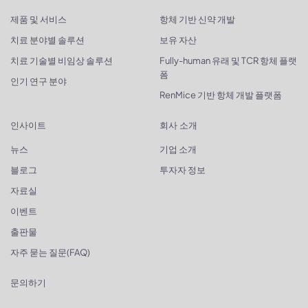
제품 및 서비스
항체 기반 신약 개발
치료 분야별 솔루션
보유 자산
치료 기술별 비임상 솔루션
Fully-human 유래 및 TCR 항체 플랫
폼
인기 연구 분야
RenMice 기반 항체 개발 플랫폼
인사이트
회사 소개
뉴스
기업 소개
블로그
투자자 정보
자료실
이벤트
출판물
자주 묻는 질문(FAQ)
문의하기