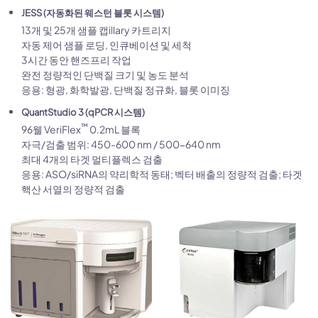
JESS (자동화된 웨스턴 블롯 시스템)
13개 및 25개 샘플 캡illary 카트리지
자동 제어 샘플 로딩, 인큐베이션 및 세척
3시간 동안 핸즈프리 작업
완전 정량적인 단백질 크기 및 농도 분석
응용: 형광, 화학발광, 단백질 정규화, 블롯 이미징
QuantStudio 3 (qPCR 시스템)
™
96웰 VeriFlex
0.2mL 블록
자극/검출 범위: 450-600 nm / 500-640 nm
최대 4개의 타겟 멀티플렉스 검출
응용: ASO/siRNA의 약리학적 동태; 벡터 배출의 정량적 검출; 타겟
핵산 서열의 정량적 검출