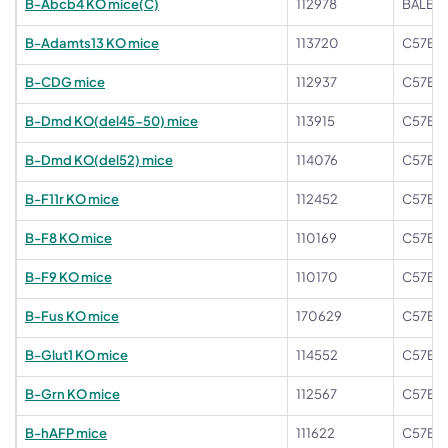
B-Abcb4 KO mice(C)
112978
BALB/c
B-Adamts13 KO mice
113720
C57BL/
B-CDG mice
112937
C57BL
B-Dmd KO(del45-50) mice
113915
C57BL/
B-Dmd KO(del52) mice
114076
C57BL/
B-F11r KO mice
112452
C57BL
B-F8 KO mice
110169
C57BL
B-F9 KO mice
110170
C57BL
B-Fus KO mice
170629
C57BL/
B-Glut1 KO mice
114552
C57BL/
B-Grn KO mice
112567
C57BL
B-hAFP mice
111622
C57BL