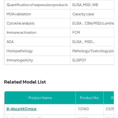
Quantification of expression products
ELISA, MSD, WB
MOA validation
Case by case
Cytokine analysis
ELISA，CBA/MSD/Luminex
Immune activation
FCM
ADA
ELISA，MSD…
Histopathology
Pathology/Toxicology plat
Immunogenicity
ELISPOT
Related Model List
Product Name
Product No.
Bac
B-Abca4 KO mice
113760
C57BL/