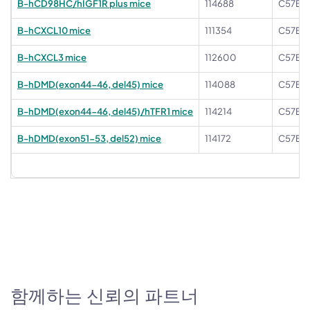
B-hCD98HC/hIGF1R plus mice
114688
C57BL
B-hCXCL10 mice
111354
C57BL
B-hCXCL3 mice
112600
C57BL
B-hDMD(exon44-46, del45) mice
114088
C57BL/
B-hDMD(exon44-46, del45)/hTFR1 mice
114214
C57BL
B-hDMD(exon51-53, del52) mice
114172
C57BL/
함께하는 신뢰의 파트너