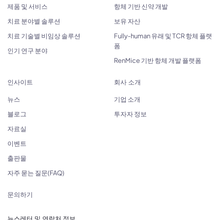
제품 및 서비스
항체 기반 신약 개발
치료 분야별 솔루션
보유 자산
치료 기술별 비임상 솔루션
Fully-human 유래 및 TCR 항체 플랫
폼
인기 연구 분야
RenMice 기반 항체 개발 플랫폼
인사이트
회사 소개
뉴스
기업 소개
블로그
투자자 정보
자료실
이벤트
출판물
자주 묻는 질문(FAQ)
문의하기
뉴스레터 및 연락처 정보