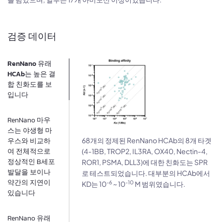
검증 데이터
RenNano 유래
HCAb는 높은 결
합 친화도를 보
입니다​
RenNano 마우
스는 야생형 마
우스와 비교하
68개의 정제된 RenNano HCAb의 8개 타겟
여 전체적으로
(4-1BB, TROP2, IL3RA, OX40, Nectin-4,
정상적인 B세포
ROR1, PSMA, DLL3)에 대한 친화도는 SPR
발달을 보이나
로 테스트되었습니다. 대부분의 HCAb에서
약간의 지연이
-6
-10
KD는 10
~ 10
M 범위였습니다.
있습니다
RenNano 유래