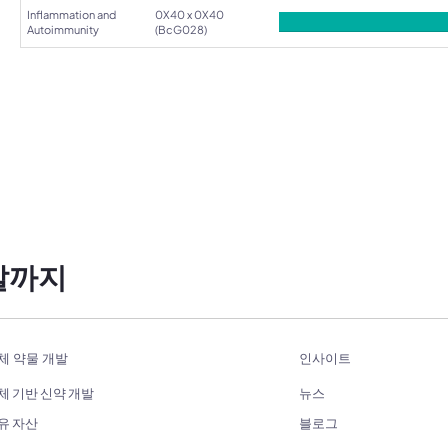
Inflammation and
0X40 x 0X40
Autoimmunity
(BcG028)
발까지
체 약물 개발
인사이트
체 기반 신약 개발
뉴스
유 자산
블로그