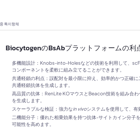
중 특이항체
BiocytogenのBsAbプラットフォームの利
多機能設計：Knobs-into-Holesなどの技術を利用して
コンポーネントを柔軟に組み立てることができます。
共通軽鎖の利点：誤配対を最小限に抑え、効率的かつ正確に
共通軽鎖抗体を生成します。
高品質の抗体：RenLite KOマウスとBeacon技術を組
を生成します。
スケーラブルな検証：強力な
in vivo
システムを使用して、有
二機能分子：優れた相乗効果を持つ抗体-サイトカイン分子
可能性を高めます。