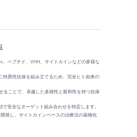
点
、scFv、ペプチド、VHH、サイトカインなどの多様な
二特異性抗体を組み立てるため、完全ヒト由来の
み合わせることで、卓越した多様性と親和性を持つ抗体
効で安全なターゲット組み合わせを特定します。
を開発し、サイトカインベースの治療法の薬物化