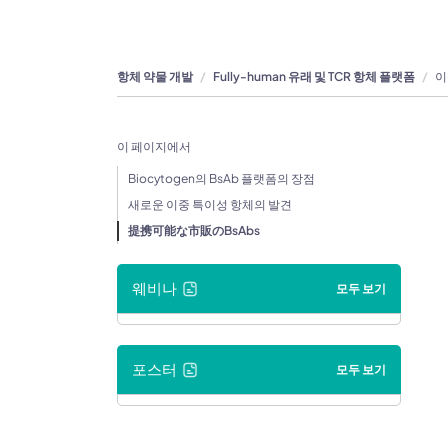
항체 약물 개발
Fully-human 유래 및 TCR 항체 플랫폼
이
이 페이지에서
Biocytogen의 BsAb 플랫폼의 장점
새로운 이중 특이성 항체의 발견
提携可能な市販のBsAbs
웨비나
모두 보기
포스터
모두 보기