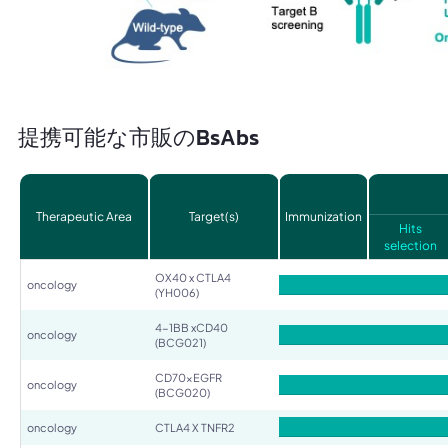
提携可能な市販のBsAbs
Therapeutic Area
Target(s)
Immunization
Hits
selection
OX40 x CTLA4
oncology
(YH006)
4-1BB xCD40
oncology
(BCG021)
CD70xEGFR
oncology
(BCG020)
oncology
CTLA4 X TNFR2