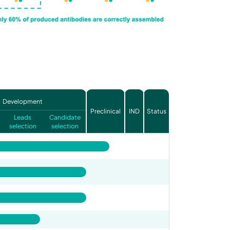
Development
Preclinical
IND
Status
Leads
Candidate
selection
selection