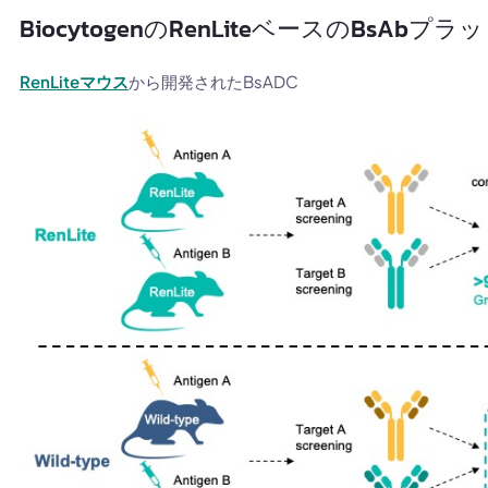
BiocytogenのRenLiteベースのBsAbプ
RenLiteマウス
から開発されたBsADC