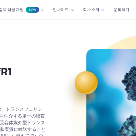
항체 약물 개발
인사이트
회사 소개
문의하기
NEW
fR1
1は、トランスフェリン
みを仲介する単一の膜貫
は受容体媒介型トランス
を脳実質に輸送すること
BBB）を越えて脳への