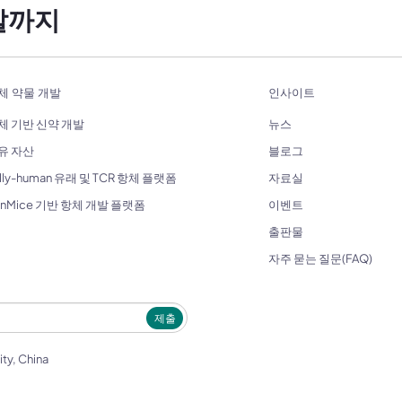
발까지
체 약물 개발
인사이트
체 기반 신약 개발
뉴스
유 자산
블로그
lly-human 유래 및 TCR 항체 플랫폼
자료실
enMice 기반 항체 개발 플랫폼
이벤트
출판물
자주 묻는 질문(FAQ)
제출
ity, China