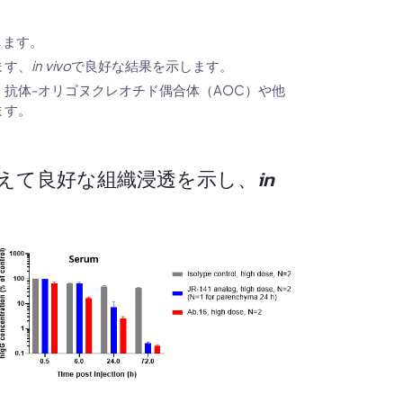
します。
ます、
in vivo
で良好な結果を示します。
抗体-オリゴヌクレオチド偶合体（AOC）や他
ます。
門を越えて良好な組織浸透を示し、
in