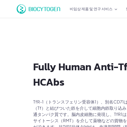
비임상 제품 및 연구 서비스
Fully Human Anti-T
HCAbs
TfR-1（トランスフェリン受容体1）、別名CD7
（Tf）と結びついた鉄を介して細胞内鉄取り込
通タンパク質です。脳内皮細胞に発現し、TfR1
サイトーシス（RMT）を介して薬物などの貨物
ができます。抗TfR1抗体/VHHは、血液脳関門（