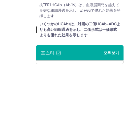
抗TFR1 HCAb（Ab.16）は、血液脳関門を越えて
良好な組織浸透を示し、
in vivo
で優れた効果を発
揮します
いくつかのHCAbsは、対照の二価HCAb-ADCよ
りも高いBBB通過を示し、二価形式は一価形式
よりも優れた効果を示します
포스터
모두 보기