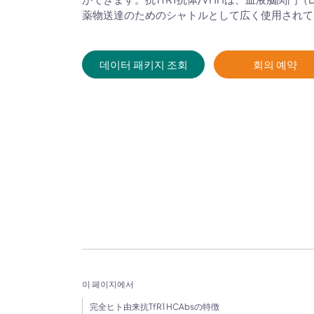
薬物送達のためのシャトルとして広く使用されて
데이터 패키지 조회
회의 예약
이 페이지에서
完全ヒト由来抗TfR1 HCAbsの特徴