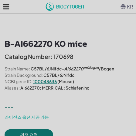
KR
B-AI662270 KO mice
Catalog Number: 170698
tm1Bcgen
Strain Name:
C57BL/6JNifdc
-AI662270
/Bcgen
Strain Background:
C57BL/6JNifdc
NCBI gene ID:
100043636
(Mouse)
Aliases:
AI662270; MERRICAL; Schlafenlnc
---
라이선스 옵션 제공 가능
견적 요청