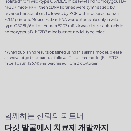
isolated from wild-type C57BL/6 mice (+/+) and homozygous B-
hFZD7 mice (H/H), then cDNA libraries were synthesized by
reverse transcription, followed by PCR with mouse or human
FZD7 primers. Mouse Fzd7 mRNA was detectable only in wild-
type C57BL/6 mice. Human FZD7 mRNA was detectable only in
homozygous B-hFZD7 mice but not in wild-type mice.
* When publishing results obtained using this animal model, please
acknowledge the source as follows: The animal model [B-hFZD7
mice] (Cat# 112674) was purchased from Biocytogen.
함께하는 신뢰의 파트너
타깃 발굴에서 치료제 개발까지