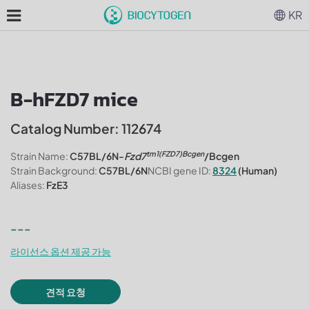
KR
B-hFZD7 mice
Catalog Number: 112674
tm1(FZD7)Bcgen
Strain Name:
C57BL/6N-
Fzd7
/Bcgen
Strain Background:
C57BL/6N
NCBI gene ID:
8324
(Human)
Aliases:
FzE3
---
라이선스 옵션 제공 가능
견적 요청