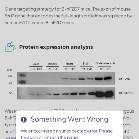
Gene targeting strategy for B-hFZD7 mice. The exon of mouse
Fzd7 gene that encodes the full-length protein was replaced by
human FZD7 exon in B-hFZD7 mice.
Protein expression analysis
Western blot analysis of FZD7 protein expression in homozygous
Something Went Wrong
B-hFZD7 mice. Various tissue lysates were collected from wild-
type C57BL/6 mice (+/+) and homozygous B-hFZD7 mice (H/H),
We encountered an unexpected error. Please
and then analyzed by western blot with anti-FZD7 antibody. 40
try again or refresh the page.
μg total proteins were loaded for western blotting analysis. FZD7