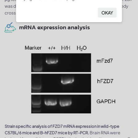
was detected in heart, brain and skeletal muscle. The antibody
OKAY
cross recognizes human and mouse FZD7.
mRNA expression analysis
Strain specific analysis of FZD7 mRNA expression in wild-type
Brain RNA were
C57BL/6 mice and B-hFZD7 mice by RT-PCR.