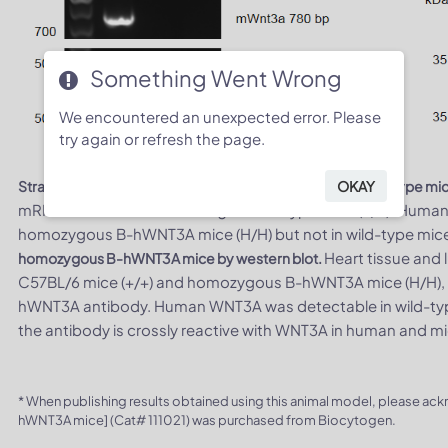
Something Went Wrong
We encountered an unexpected error. Please
try again or refresh the page.
OKAY
Strain specific analysis of WNT3A gene expression in wild-type 
mRNA was detectable in lung of wild-type mice (+/+). Hum
homozygous B-hWNT3A mice (H/H) but not in wild-type mic
Heart tissue and 
homozygous B-hWNT3A mice by western blot.
C57BL/6 mice (+/+) and homozygous B-hWNT3A mice (H/H), a
hWNT3A antibody. Human WNT3A was detectable in wild-t
the antibody is crossly reactive with WNT3A in human and mi
* When publishing results obtained using this animal model, please ac
hWNT3A mice] (Cat# 111021) was purchased from Biocytogen.