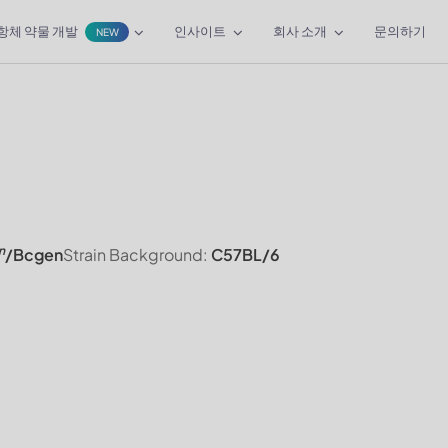
항체 약물 개발
인사이트
회사 소개
문의하기
NEW
n
/Bcgen
Strain Background:
C57BL/6