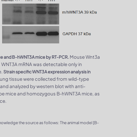
Mouse Wnt3a
mice and B-hWNT3A mice by RT-PCR.
an WNT3A mRNA was detectable only in
e.
Strain specific WNT3A expression analysis in
lung tissue were collected from wild-type
nd analyzed by western blot with anti-
ype mice and homozygous B-hWNT3A mice, as
ce.
knowledge the source as follows: The animal model [B-