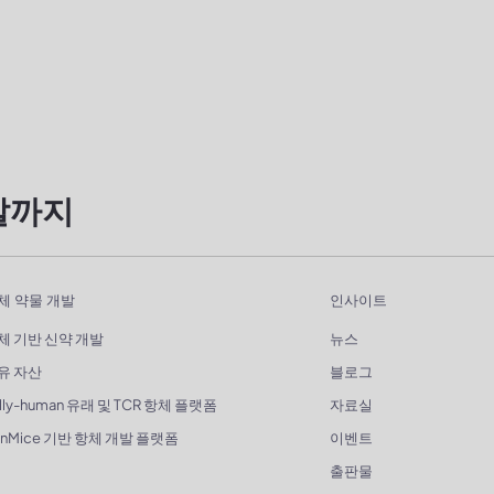
발까지
체 약물 개발
인사이트
체 기반 신약 개발
뉴스
유 자산
블로그
lly-human 유래 및 TCR 항체 플랫폼
자료실
enMice 기반 항체 개발 플랫폼
이벤트
출판물