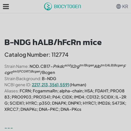
KR
B-NDG hALB/hFcRn mice
Catalog Number: 112774
scid
tm1Bcgen
tm1(ALB)Bcgen
Strain Name:
NOD.CB17-
Prkdc
II2rg
Alb
F
tm1(FCGRT)Bcgen
cgrt
/Bcgen
Strain Background:
B-NDG
NCBI gene ID:
2217,213,3561,5591
(Human)
Aliases:
FCRN; FcgammaRn; alpha-chain; HSA; FDAHT; PRO08
83; PRO0903; PRO1341; P64; CIDX; IMD4; CD132; SCIDX; IL-2R
G; SCIDX1; HYRC; p350; DNAPK; DNPK1; HYRC1; IMD26; S473K;
XRCC7; DNAPKc; DNA-PKC; DNA-PKcs
---