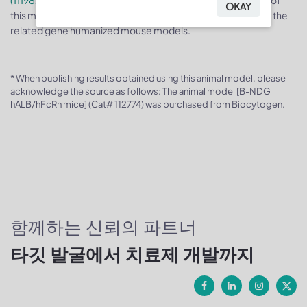
(111982)
and
B-NDG hFcRn mice (111922)
. For validation data of
OKAY
this mouse model, you can refer to the validation data from the
related gene humanized mouse models.
* When publishing results obtained using this animal model, please
acknowledge the source as follows: The animal model [B-NDG
hALB/hFcRn mice] (Cat# 112774) was purchased from Biocytogen.
함께하는 신뢰의 파트너
타깃 발굴에서 치료제 개발까지