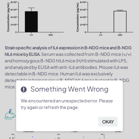
Strain specific analysis of IL6 expression in B-NDG mice and B-NDG
Serum was collected from B-NDG mice (+/+)
hIL6 mice by ELISA.
and homozygous B-NDG hIL6 mice (H/H) stimulated with LPS,
and analyzed by ELISA with anti-IL6 antibodies. Mouse IL6 was
detectable in B-NDG mice. Human IL6 was exclusively
detectable in homozygous B-NDG hIL6 mice but not in B-NDG
mice.
Something Went Wrong
We encountered an unexpected error. Please
try again or refresh the page.
Human CD34+ HSCs immune system
engraftment
OKAY