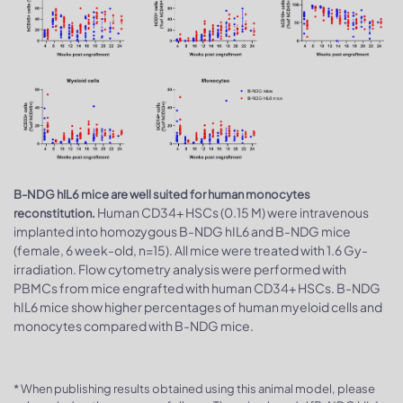
B-NDG hIL6 mice are well suited for human monocytes
Human CD34+ HSCs (0.15 M) were intravenous
reconstitution.
implanted into homozygous B-NDG hIL6 and B-NDG mice
(female, 6 week-old, n=15). All mice were treated with 1.6 Gy-
irradiation. Flow cytometry analysis were performed with
PBMCs from mice engrafted with human CD34+ HSCs. B-NDG
hIL6 mice show higher percentages of human myeloid cells and
monocytes compared with B-NDG mice.
* When publishing results obtained using this animal model, please