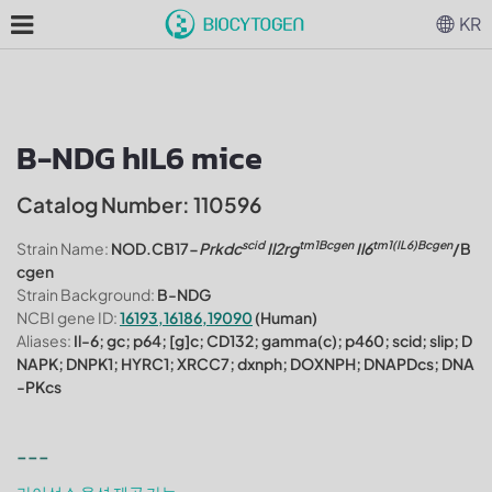
KR
B-NDG hIL6 mice
Catalog Number: 110596
scid
tm1Bcgen
tm1(IL6)Bcgen
Strain Name:
NOD.CB17-
Prkdc
Il2rg
Il6
/B
cgen
Strain Background:
B-NDG
NCBI gene ID:
16193,16186,19090
(Human)
Aliases:
Il-6; gc; p64; [g]c; CD132; gamma(c); p460; scid; slip; D
NAPK; DNPK1; HYRC1; XRCC7; dxnph; DOXNPH; DNAPDcs; DNA
-PKcs
---