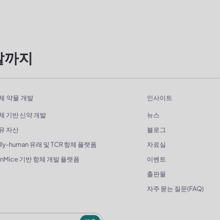
발까지
체 약물 개발
인사이트
체 기반 신약 개발
뉴스
유 자산
블로그
lly-human 유래 및 TCR 항체 플랫폼
자료실
enMice 기반 항체 개발 플랫폼
이벤트
출판물
자주 묻는 질문(FAQ)