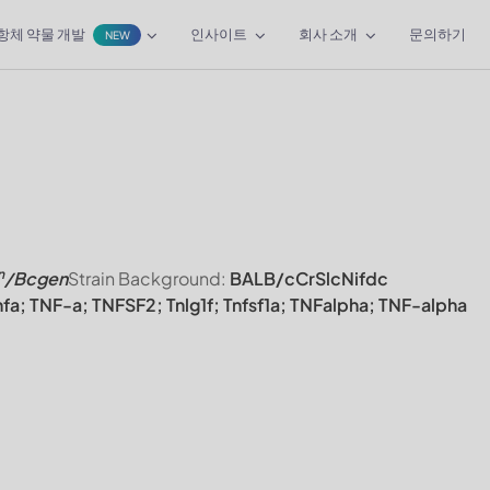
항체 약물 개발
인사이트
회사 소개
문의하기
NEW
n
/Bcgen
Strain Background:
BALB/cCrSlcNifdc
nfa; TNF-a; TNFSF2; Tnlg1f; Tnfsf1a; TNFalpha; TNF-alpha