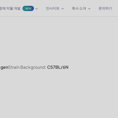
항체 약물 개발
인사이트
회사 소개
문의하기
NEW
cgen
Strain Background:
C57BL/6N