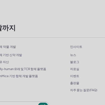
발까지
체 약물 개발
인사이트
체 기반 신약 개발
뉴스
유 자산
블로그
lly-human 유래 및 TCR 항체 플랫폼
자료실
enMice 기반 항체 개발 플랫폼
이벤트
출판물
자주 묻는 질문(FAQ)