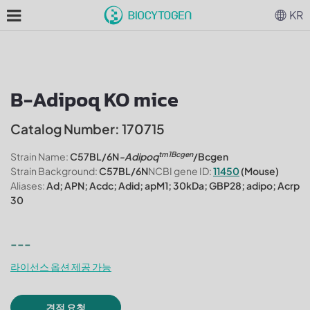
KR
B-Adipoq KO mice
Catalog Number: 170715
tm1Bcgen
Strain Name:
C57BL/6N
-Adipoq
/Bcgen
Strain Background:
C57BL/6N
NCBI gene ID:
11450
(Mouse)
Aliases:
Ad; APN; Acdc; Adid; apM1; 30kDa; GBP28; adipo; Acrp
30
---
라이선스 옵션 제공 가능
견적 요청