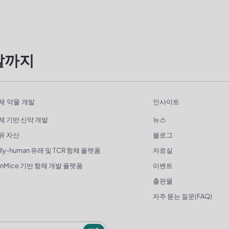
발까지
체 약물 개발
인사이트
체 기반 신약 개발
뉴스
유 자산
블로그
lly-human 유래 및 TCR 항체 플랫폼
자료실
enMice 기반 항체 개발 플랫폼
이벤트
출판물
자주 묻는 질문(FAQ)