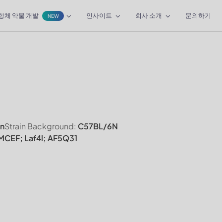
항체 약물 개발
인사이트
회사 소개
문의하기
NEW
n
Strain Background:
C57BL/6N
 MCEF; Laf4l; AF5Q31