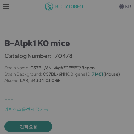
KR
B-Alpk1 KO mice
Catalog Number: 170478
tm1Bcgen
Strain Name:
C57BL/6N
-Alpk1
/Bcgen
Strain Background:
C57BL/6N
NCBI gene ID:
71481
(Mouse)
Aliases:
LAK; 8430410J10Rik
---
라이선스 옵션 제공 가능
견적 요청