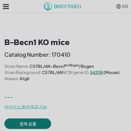
KR
B-Becn1 KO mice
Catalog Number: 170410
tm1Bcgen
Strain Name:
C57BL/6N
-Becn1
/Bcgen
Strain Background:
C57BL/6N
NCBI gene ID:
56208
(Mouse)
Aliases:
Atg6
---
라이선스 옵션 제공 가능
견적 요청