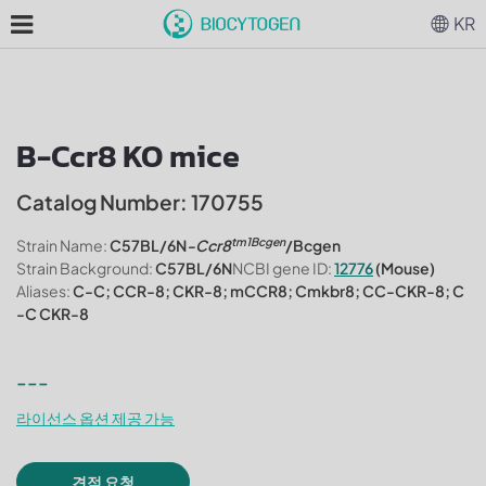
KR
B-Ccr8 KO mice
Catalog Number: 170755
tm1Bcgen
Strain Name:
C57BL/6N
-Ccr8
/Bcgen
Strain Background:
C57BL/6N
NCBI gene ID:
12776
(Mouse)
Aliases:
C-C; CCR-8; CKR-8; mCCR8; Cmkbr8; CC-CKR-8; C
-C CKR-8
---
라이선스 옵션 제공 가능
견적 요청