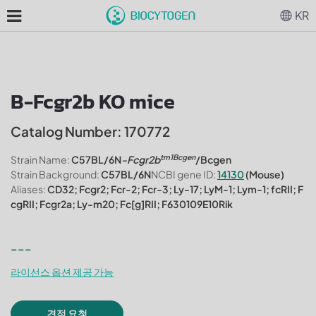
KR
B-Fcgr2b KO mice
Catalog Number: 170772
tm1Bcgen
Strain Name:
C57BL/6N
-Fcgr2b
/Bcgen
Strain Background:
C57BL/6N
NCBI gene ID:
14130
(Mouse)
Aliases:
CD32; Fcgr2; Fcr-2; Fcr-3; Ly-17; LyM-1; Lym-1; fcRII; F
cgRII; Fcgr2a; Ly-m20; Fc[g]RII; F630109E10Rik
---
라이선스 옵션 제공 가능
견적 요청