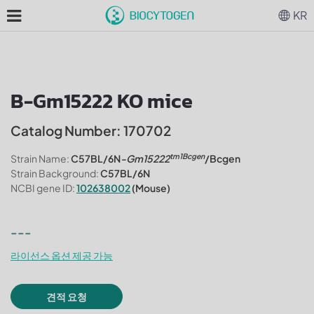
KR
B-Gm15222 KO mice
Catalog Number: 170702
tm1Bcgen
Strain Name:
C57BL/6N
-Gm15222
/Bcgen
Strain Background:
C57BL/6N
NCBI gene ID:
102638002
(Mouse)
---
라이선스 옵션 제공 가능
견적 요청