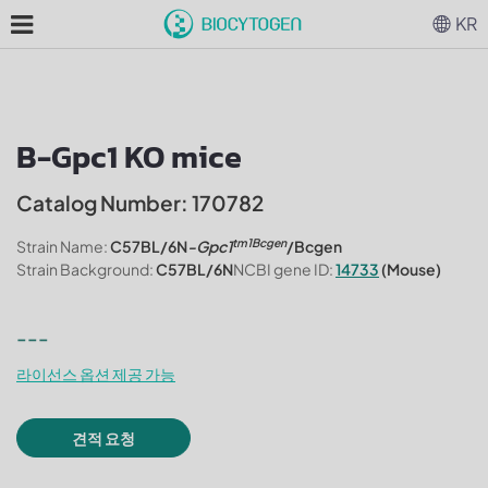
KR
B-Gpc1 KO mice
Catalog Number: 170782
tm1Bcgen
Strain Name:
C57BL/6N
-Gpc1
/Bcgen
Strain Background:
C57BL/6N
NCBI gene ID:
14733
(Mouse)
---
라이선스 옵션 제공 가능
견적 요청