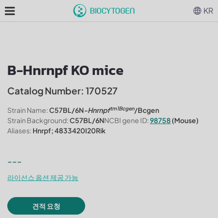
KR
B-Hnrnpf KO mice
Catalog Number: 170527
tm1Bcgen
Strain Name:
C57BL/6N
-Hnrnpf
/Bcgen
Strain Background:
C57BL/6N
NCBI gene ID:
98758
(Mouse)
Aliases:
Hnrpf; 4833420I20Rik
---
라이선스 옵션 제공 가능
견적 요청