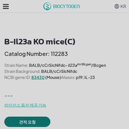
KR
B-Il23a KO mice(C)
Catalog Number: 112283
tm1Bcgen
Strain Name:
BALB/cCrSIcNifdc-
Il23a
/Bcgen
Strain Background:
BALB/cCrSlcNifdc
NCBI gene ID:
83430
(Mouse)
Aliases:
p19; IL-23
---
라이선스 옵션 제공 가능
견적 요청