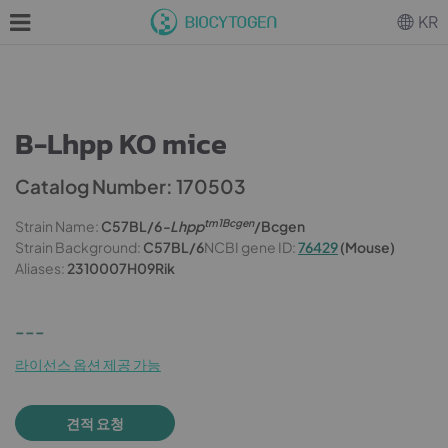
KR
B-Lhpp KO mice
Catalog Number: 170503
tm1Bcgen
Strain Name:
C57BL/6
-Lhpp
/Bcgen
Strain Background:
C57BL/6
NCBI gene ID:
76429
(Mouse)
Aliases:
2310007H09Rik
---
라이선스 옵션 제공 가능
견적 요청