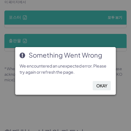
이 페이지에서
포스터
모두 보기
출판물
Something Went Wrong
Something Went Wrong
Something Went Wrong
Something Went Wrong
We encountered an unexpected error. Please
We encountered an unexpected error. Please
We encountered an unexpected error. Please
We encountered an unexpected error. Please
* When publishing results obtained using this animal model, please
try again or refresh the page.
try again or refresh the page.
try again or refresh the page.
try again or refresh the page.
acknowledge the source as follows: The animal model [B-Lhpp KO
mice] (Cat# 170503) was purchased from Biocytogen.
OKAY
OKAY
OKAY
OKAY