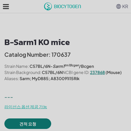
KR
B-Sarm1 KO mice
Catalog Number: 170637
tm1Bcgen
Strain Name:
C57BL/6N-
Sarm1
/Bcgen
Strain Background:
C57BL/6N
NCBI gene ID:
237868
(Mouse)
Aliases:
Sarm; MyD885; A830091I15Rik
---
라이선스 옵션 제공 가능
견적 요청