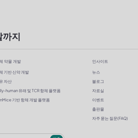
발까지
체 약물 개발
인사이트
체 기반 신약 개발
뉴스
유 자산
블로그
lly-human 유래 및 TCR 항체 플랫폼
자료실
enMice 기반 항체 개발 플랫폼
이벤트
출판물
자주 묻는 질문(FAQ)