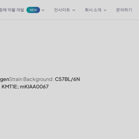
항체 약물 개발
인사이트
회사 소개
문의하기
NEW
gen
Strain Background:
C57BL/6N
; KMT1E; mKIAA0067