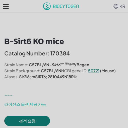
KR
B-Sirt6 KO mice
Catalog Number: 170384
tm1Bcgen
Strain Name:
C57BL/6N
-Sirt6
/Bcgen
Strain Background:
C57BL/6N
NCBI gene ID:
50721
(Mouse)
Aliases:
Sir2l6; mSIRT6; 2810449N18Rik
---
라이선스 옵션 제공 가능
견적 요청