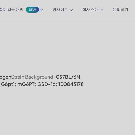
항체 약물 개발
인사이트
회사 소개
문의하기
NEW
cgen
Strain Background:
C57BL/6N
 G6pt1; mG6PT; GSD-1b; 100043178