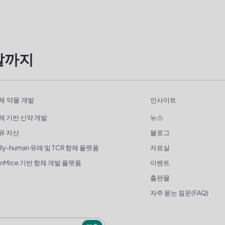
발까지
체 약물 개발
인사이트
체 기반 신약 개발
뉴스
유 자산
블로그
lly-human 유래 및 TCR 항체 플랫폼
자료실
enMice 기반 항체 개발 플랫폼
이벤트
출판물
자주 묻는 질문(FAQ)