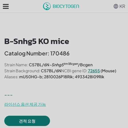
KR
B-Snhg5 KO mice
Catalog Number: 170486
tm1Bcgen
Strain Name:
C57BL/6N
-Snhg5
/Bcgen
Strain Background:
C57BL/6N
NCBI gene ID:
72655
(Mouse)
Aliases:
mU50HG-b; 2810026P18Rik; 4933428I09Rik
---
라이선스 옵션 제공 가능
견적 요청