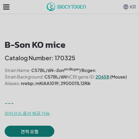
KR
B-Son KO mice
Catalog Number: 170325
tm1Bcgen
Strain Name:
C57BL/6N
-Son
/Bcgen
Strain Background:
C57BL/6N
NCBI gene ID:
20658
(Mouse)
Aliases:
nrebp; mKIAA1019; 2900011L12Rik
---
라이선스 옵션 제공 가능
견적 요청