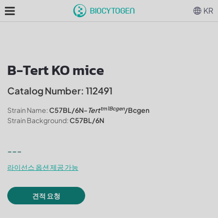
KR
B-Tert KO mice
Catalog Number: 112491
tm1Bcgen
Strain Name:
C57BL/6N-
Tert
/Bcgen
Strain Background:
C57BL/6N
---
라이선스 옵션 제공 가능
견적 요청