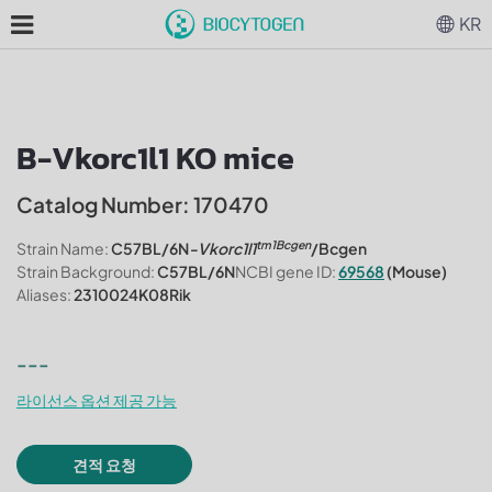
KR
B-Vkorc1l1 KO mice
Catalog Number: 170470
tm1Bcgen
Strain Name:
C57BL/6N
-Vkorc1l1
/Bcgen
Strain Background:
C57BL/6N
NCBI gene ID:
69568
(Mouse)
Aliases:
2310024K08Rik
---
라이선스 옵션 제공 가능
견적 요청