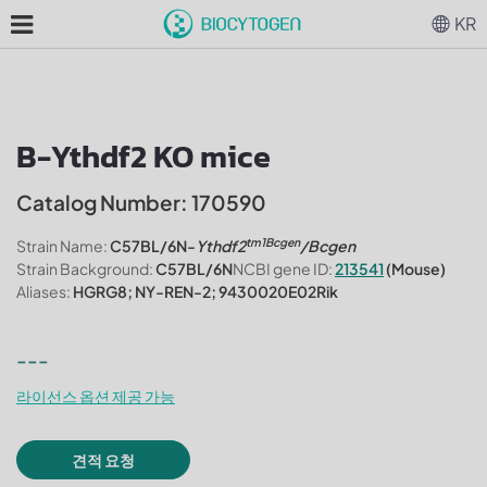
KR
B-Ythdf2 KO mice
Catalog Number: 170590
tm1Bcgen
Strain Name:
C57BL/6N-
Ythdf2
/Bcgen
Strain Background:
C57BL/6N
NCBI gene ID:
213541
(Mouse)
Aliases:
HGRG8; NY-REN-2; 9430020E02Rik
---
라이선스 옵션 제공 가능
견적 요청