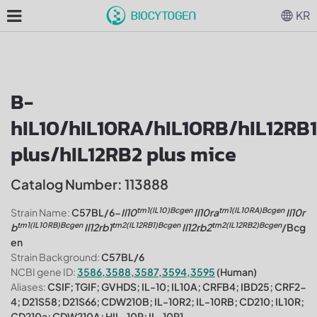
KR
B-
hIL10/hIL10RA/hIL10RB/hIL12RB1
plus/hIL12RB2 plus mice
Catalog Number: 113888
tm1(IL10)Bcgen
tm1(IL10RA)Bcgen
Strain Name:
C57BL/6-
Il10
Il10ra
Il10r
tm1(IL10RB)Bcgen
tm2(IL12RB1)Bcgen
tm2(IL12RB2)Bcgen
b
Il12rb1
Il12rb2
/Bcg
en
Strain Background:
C57BL/6
NCBI gene ID:
3586,3588,3587,3594,3595
(Human)
Aliases:
CSIF; TGIF; GVHDS; IL-10; IL10A; CRFB4; IBD25; CRF2-
4; D21S58; D21S66; CDW210B; IL-10R2; IL-10RB; CD210; IL10R;
CD210a; CDW210A; HIL-10R; IL-10R1