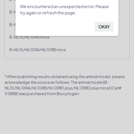
We encountered an unexpected error. Please
B-hIL10 mice
try again or refresh the page.
B-hIL10 mice(C)
OKAY
B-hIL10/hIL10RA mice
B-hIL10/hIL10RA/hIL10RB mice
* When publishing results obtained using this animal model, please
acknowledge the source as follows: The animal model [B-
hIL10/hIL10RA/hIL10RB/hIL12RB1 plus/hIL12RB2 plus mice] (Cat#
113888) was purchased from Biocytogen.