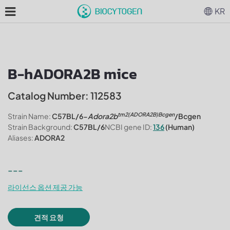
KR
B-hADORA2B mice
Catalog Number: 112583
tm2(ADORA2B)Bcgen
Strain Name:
C57BL/6-
Adora2b
/Bcgen
Strain Background:
C57BL/6
NCBI gene ID:
136
(Human)
Aliases:
ADORA2
---
라이선스 옵션 제공 가능
견적 요청