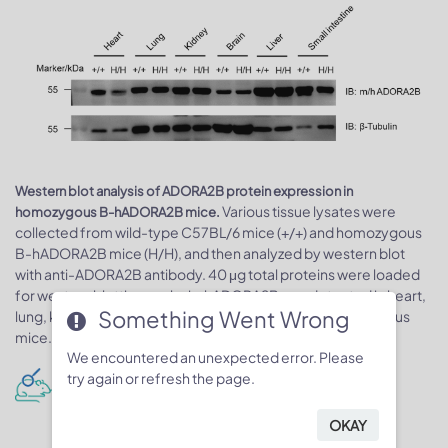
Western blot analysis of ADORA2B protein expression in
Various tissue lysates were
homozygous B-hADORA2B mice.
collected from wild-type C57BL/6 mice (+/+) and homozygous
B-hADORA2B mice (H/H), and then analyzed by western blot
with anti-ADORA2B antibody. 40 μg total proteins were loaded
for western blotting analysis. hADORA2B was detected in heart,
Something Went Wrong
lung, kidney, brain, liver and small intestine from homozygous
mice.
We encountered an unexpected error. Please
try again or refresh the page.
mRNA expression analysis
OKAY