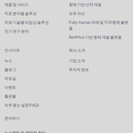
제품 및 서비스
항체 기반 신약 개발
치료 분야별 솔루션
보유 자산
치료 기술별 비임상 솔루션
Fully-human 유래 및 TCR 항체 플랫
폼
인기 연구 분야
RenMice 기반 항체 개발 플랫폼
인사이트
회사 소개
뉴스
기업 소개
블로그
투자자 정보
자료실
이벤트
출판물
자주 묻는 질문(FAQ)
문의하기
뉴스레터 및 연락처 정보