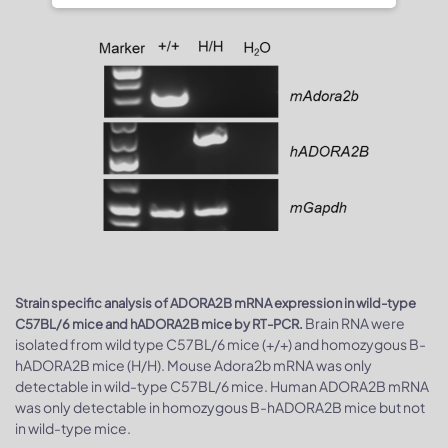
Strain specific analysis of ADORA2B mRNA expression in wild-type
Brain RNA were
C57BL/6 mice and hADORA2B mice by RT-PCR.
isolated from wild type C57BL/6 mice (+/+) and homozygous B-
hADORA2B mice (H/H). Mouse Adora2b mRNA was only
detectable in wild-type C57BL/6 mice. Human ADORA2B mRNA
was only detectable in homozygous B-hADORA2B mice but not
in wild-type mice.