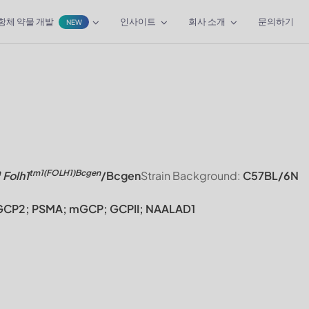
항체 약물 개발
인사이트
회사 소개
문의하기
NEW
n
tm1(FOLH1)Bcgen
Folh1
/Bcgen
Strain Background:
C57BL/6N
 GCP2; PSMA; mGCP; GCPII; NAALAD1