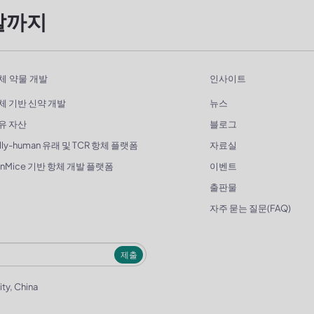
발까지
체 약물 개발
인사이트
체 기반 신약 개발
뉴스
유 자산
블로그
lly-human 유래 및 TCR 항체 플랫폼
자료실
enMice 기반 항체 개발 플랫폼
이벤트
출판물
자주 묻는 질문(FAQ)
제출
ity, China