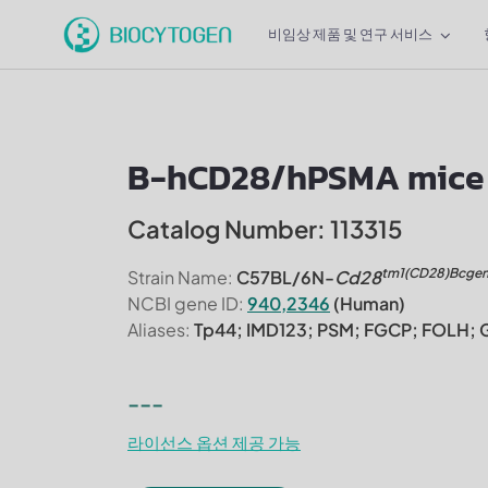
비임상 제품 및 연구 서비스
B-hCD28/hPSMA mice
Catalog Number: 113315
tm1(CD28)Bcge
Strain Name:
C57BL/6N-
Cd28
NCBI gene ID:
940,2346
(Human)
Aliases:
Tp44; IMD123; PSM; FGCP; FOLH;
---
라이선스 옵션 제공 가능