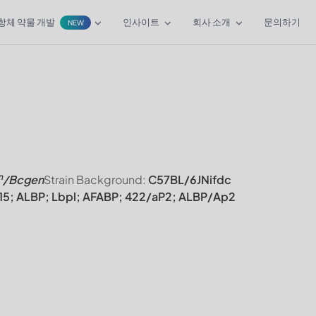
항체 약물 개발
인사이트
회사 소개
문의하기
NEW
n
/Bcgen
Strain Background:
C57BL/6JNifdc
15; ALBP; Lbpl; AFABP; 422/aP2; ALBP/Ap2