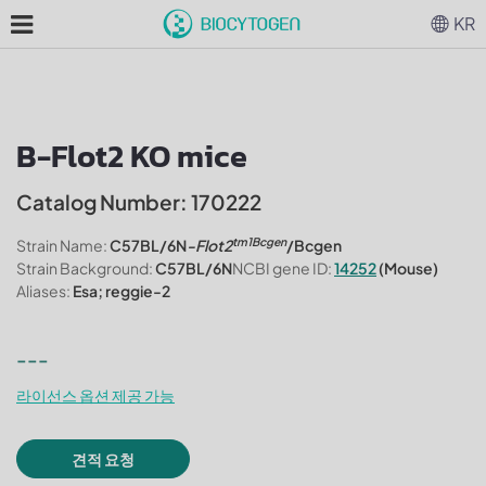
KR
B-Flot2 KO mice
Catalog Number: 170222
tm1Bcgen
Strain Name:
C57BL/6N
-Flot2
/Bcgen
Strain Background:
C57BL/6N
NCBI gene ID:
14252
(Mouse)
Aliases:
Esa; reggie-2
---
라이선스 옵션 제공 가능
견적 요청