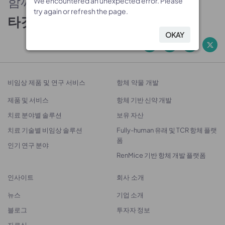
함께하는 신뢰의 파트너
We encountered an unexpected error. Please
We encountered an unexpected error. Please
We encountered an unexpected error. Please
try again or refresh the page.
try again or refresh the page.
try again or refresh the page.
타깃 발굴에서 치료제 개발까지
OKAY
OKAY
OKAY
비임상 제품 및 연구 서비스
항체 약물 개발
제품 및 서비스
항체 기반 신약 개발
치료 분야별 솔루션
보유 자산
치료 기술별 비임상 솔루션
Fully-human 유래 및 TCR 항체 플랫
폼
인기 연구 분야
RenMice 기반 항체 개발 플랫폼
인사이트
회사 소개
뉴스
기업 소개
블로그
투자자 정보