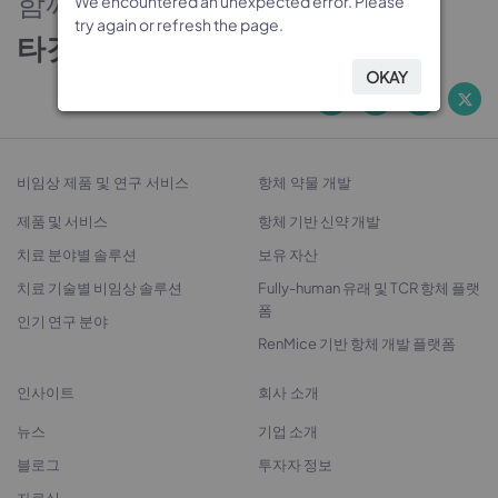
함께하는 신뢰의 파트너
We encountered an unexpected error. Please
We encountered an unexpected error. Please
We encountered an unexpected error. Please
We encountered an unexpected error. Please
try again or refresh the page.
try again or refresh the page.
try again or refresh the page.
try again or refresh the page.
타깃 발굴에서 치료제 개발까지
OKAY
OKAY
OKAY
OKAY
비임상 제품 및 연구 서비스
항체 약물 개발
제품 및 서비스
항체 기반 신약 개발
치료 분야별 솔루션
보유 자산
치료 기술별 비임상 솔루션
Fully-human 유래 및 TCR 항체 플랫
폼
인기 연구 분야
RenMice 기반 항체 개발 플랫폼
인사이트
회사 소개
뉴스
기업 소개
블로그
투자자 정보