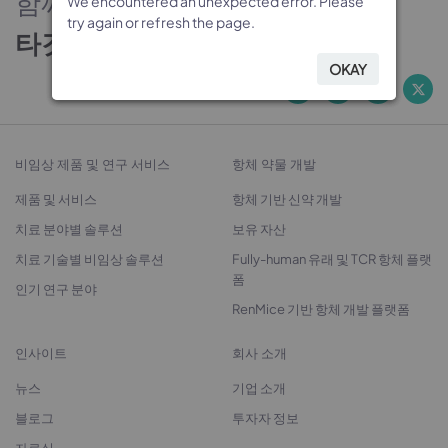
함께하는 신뢰의 파트너
We encountered an unexpected error. Please
We encountered an unexpected error. Please
We encountered an unexpected error. Please
We encountered an unexpected error. Please
try again or refresh the page.
try again or refresh the page.
try again or refresh the page.
try again or refresh the page.
타깃 발굴에서 치료제 개발까지
OKAY
OKAY
OKAY
OKAY
비임상 제품 및 연구 서비스
항체 약물 개발
제품 및 서비스
항체 기반 신약 개발
치료 분야별 솔루션
보유 자산
치료 기술별 비임상 솔루션
Fully-human 유래 및 TCR 항체 플랫
폼
인기 연구 분야
RenMice 기반 항체 개발 플랫폼
인사이트
회사 소개
뉴스
기업 소개
블로그
투자자 정보