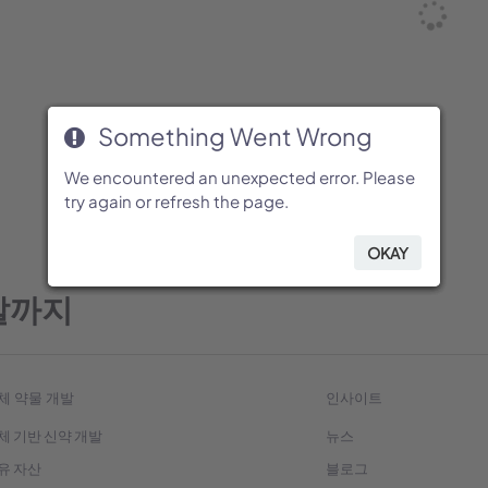
Something Went Wrong
Something Went Wrong
Something Went Wrong
Something Went Wrong
Something Went Wrong
Something Went Wrong
We encountered an unexpected error. Please
We encountered an unexpected error. Please
We encountered an unexpected error. Please
We encountered an unexpected error. Please
We encountered an unexpected error. Please
We encountered an unexpected error. Please
try again or refresh the page.
try again or refresh the page.
try again or refresh the page.
try again or refresh the page.
try again or refresh the page.
try again or refresh the page.
OKAY
OKAY
OKAY
OKAY
OKAY
OKAY
발까지
체 약물 개발
인사이트
체 기반 신약 개발
뉴스
유 자산
블로그