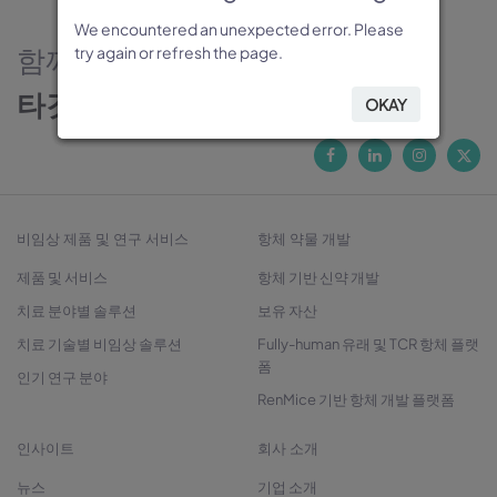
We encountered an unexpected error. Please
We encountered an unexpected error. Please
We encountered an unexpected error. Please
We encountered an unexpected error. Please
We encountered an unexpected error. Please
함께하는 신뢰의 파트너
try again or refresh the page.
try again or refresh the page.
try again or refresh the page.
try again or refresh the page.
try again or refresh the page.
타깃 발굴에서 치료제 개발까지
OKAY
OKAY
OKAY
OKAY
OKAY
비임상 제품 및 연구 서비스
항체 약물 개발
제품 및 서비스
항체 기반 신약 개발
치료 분야별 솔루션
보유 자산
치료 기술별 비임상 솔루션
Fully-human 유래 및 TCR 항체 플랫
폼
인기 연구 분야
RenMice 기반 항체 개발 플랫폼
인사이트
회사 소개
뉴스
기업 소개