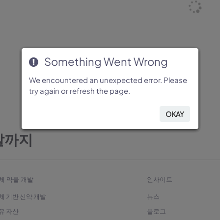
Something Went Wrong
Something Went Wrong
Something Went Wrong
Something Went Wrong
Something Went Wrong
We encountered an unexpected error. Please
We encountered an unexpected error. Please
We encountered an unexpected error. Please
We encountered an unexpected error. Please
We encountered an unexpected error. Please
try again or refresh the page.
try again or refresh the page.
try again or refresh the page.
try again or refresh the page.
try again or refresh the page.
OKAY
OKAY
OKAY
OKAY
OKAY
발까지
체 약물 개발
인사이트
체 기반 신약 개발
뉴스
유 자산
블로그