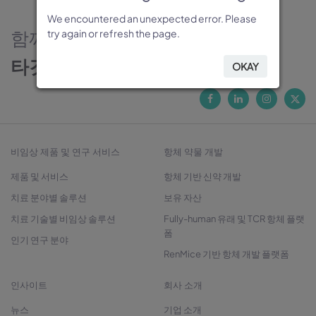
We encountered an unexpected error. Please
We encountered an unexpected error. Please
We encountered an unexpected error. Please
We encountered an unexpected error. Please
We encountered an unexpected error. Please
함께하는 신뢰의 파트너
try again or refresh the page.
try again or refresh the page.
try again or refresh the page.
try again or refresh the page.
try again or refresh the page.
타깃 발굴에서 치료제 개발까지
OKAY
OKAY
OKAY
OKAY
OKAY
비임상 제품 및 연구 서비스
항체 약물 개발
제품 및 서비스
항체 기반 신약 개발
치료 분야별 솔루션
보유 자산
치료 기술별 비임상 솔루션
Fully-human 유래 및 TCR 항체 플랫
폼
인기 연구 분야
RenMice 기반 항체 개발 플랫폼
인사이트
회사 소개
뉴스
기업 소개